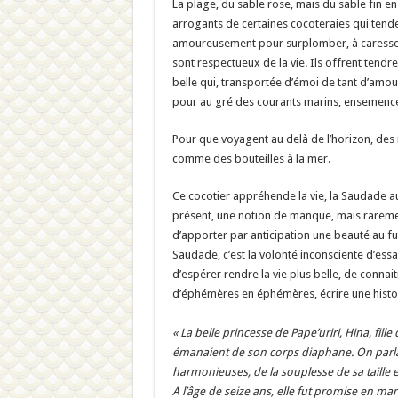
La plage, du sable rose, mais du sable fin e
arrogants de certaines cocoteraies qui tenden
amoureusement pour surplomber, à caresser le
sont respectueux de la vie. Ils offrent tendr
belle qui, transportée d’émoi de tant d’amo
pour au gré des courants marins, ensemencer d
Pour que voyagent au delà de l’horizon, des
comme des bouteilles à la mer.
Ce cocotier appréhende la vie, la Saudade au c
présent, une notion de manque, mais rarement
d’apporter par anticipation une beauté au futu
Saudade, c’est la volonté inconsciente d’essa
d’espérer rendre la vie plus belle, de connai
d’éphémères en éphémères, écrire une histoire
« La belle princesse de Pape’uriri, Hina, fille 
émanaient de son corps diaphane. On parlait
harmonieuses, de la souplesse de sa taille e
A l’âge de seize ans, elle fut promise en mar