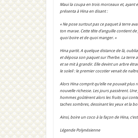
Maui la coupa en trois morceaux et, ayant env
présenta à Hina en disant :
« Ne pose surtout pas ce paquet à terre avant
ton marae. Cette tête d’anguille contient de
quoi boire et de quoi manger. »
Hina partit. A quelque distance de là, oublia
et déposa son paquet sur l’herbe. La terre alo
et se mit à grandir. Elle devint un arbre ét
le soleil : le premier cocotier venait de naître
Alors Hina comprit qu’elle ne pouvait plus ren
nouvelle richesse. Les jours passèrent. Une g
hommes goûtèrent alors les fruits qui conte
taches sombres, dessinant les yeux et la bou
Ainsi, boire un coco à la façon de Hina, c’es
Légende Polynésienne