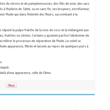
lots de citrons et de pamplemousses, des fûts de noni, des sacs
 l’huilerie de Tahiti, sa vis sans fin, ses broyeurs, torréfacteur,
enir l’huile qui dans l’intimité des fleurs, succombant à la
ns râpent la pulpe fraîche de la noix de coco et la mélangent aux
ies, fraîches ou sèches. Certains y ajoutent parfois l’abdomen de
ccélérer le processus de séparation de l’huile. Le soleil se
uile apparaisse, filtrée et laissée au repos de quelques jours à
i.
olupté.
 delà d’une apparence, celle de l’âme.