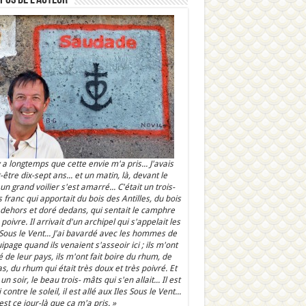
 y a longtemps que cette envie m'a pris... J'avais
-être dix-sept ans... et un matin, là, devant le
 un grand voilier s'est amarré... C'était un trois-
 franc qui apportait du bois des Antilles, du bois
 dehors et doré dedans, qui sentait le camphre
 poivre. Il arrivait d'un archipel qui s'appelait les
 Sous le Vent... J'ai bavardé avec les hommes de
uipage quand ils venaient s'asseoir ici ; ils m'ont
é de leur pays, ils m'ont fait boire du rhum, de
as, du rhum qui était très doux et très poivré. Et
un soir, le beau trois- mâts qui s'en allait... Il est
 contre le soleil, il est allé aux Iles Sous le Vent...
'est ce jour-là que ça m'a pris. »