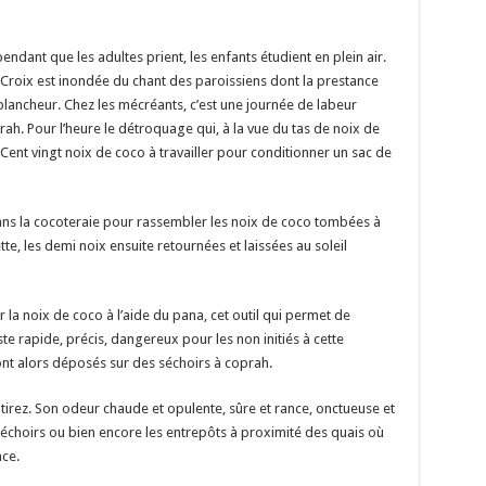
endant que les adultes prient, les enfants étudient en plein air.
la Croix est inondée du chant des paroissiens dont la prestance
lancheur. Chez les mécréants, c’est une journée de labeur
rah. Pour l’heure le détroquage qui, à la vue du tas de noix de
Cent vingt noix de coco à travailler pour conditionner un sac de
dans la cocoteraie pour rassembler les noix de coco tombées à
e, les demi noix ensuite retournées et laissées au soleil
r la noix de coco à l’aide du pana, cet outil qui permet de
e rapide, précis, dangereux pour les non initiés à cette
nt alors déposés sur des séchoirs à coprah.
tirez. Son odeur chaude et opulente, sûre et rance, onctueuse et
 séchoirs ou bien encore les entrepôts à proximité des quais où
nce.