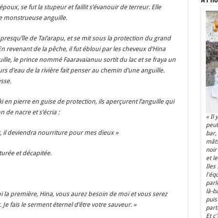
x, se fut la stupeur et faillit s’évanouir de terreur. Elle
une monstrueuse anguille.
 presqu’île de Tai’arapu, et se mit sous la protection du grand
 En revenant de la pêche, il fut ébloui par les cheveux d’Hina
guille, le prince nommé Faaravaianuu sortit du lac et se fraya un
rs d’eau de la rivière fait penser au chemin d’une anguille.
esse.
i en pierre en guise de protection, ils aperçurent l’anguille qui
 de nacre et s’écria :
« Il
peut
, il deviendra nourriture pour mes dieux »
bar,
mâts
noir
pturée et décapitée.
et le
Iles
l'éq
parl
là-b
oi la première, Hina, vous aurez besoin de moi et vous serez
puis 
e fais le serment éternel d’être votre sauveur. »
parti
Et c