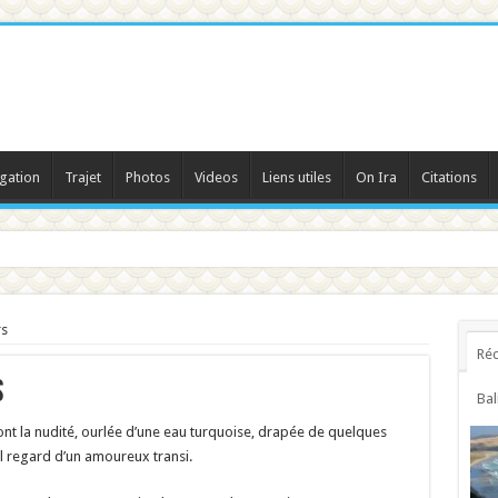
gation
Trajet
Photos
Videos
Liens utiles
On Ira
Citations
rs
Réc
s
Bal
dont la nudité, ourlée d’une eau turquoise, drapée de quelques
ul regard d’un amoureux transi.