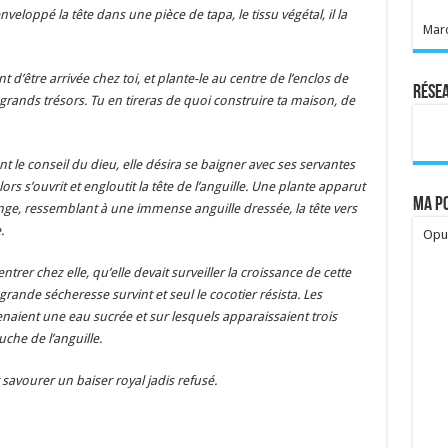
eloppé la tête dans une pièce de tapa, le tissu végétal, il la
Marc
 d’être arrivée chez toi, et plante-le au centre de l’enclos de
Rése
 grands trésors. Tu en tireras de quoi construire ta maison, de
nt le conseil du dieu, elle désira se baigner avec ses servantes
rs s’ouvrit et engloutit la tête de l’anguille. Une plante apparut
Ma po
range, ressemblant à une immense anguille dressée, la tête vers
.
Opua
trer chez elle, qu’elle devait surveiller la croissance de cette
rande sécheresse survint et seul le cocotier résista. Les
naient une eau sucrée et sur lesquels apparaissaient trois
che de l’anguille.
t savourer un baiser royal jadis refusé.