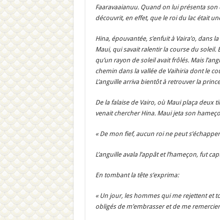
Faaravaaianuu. Quand on lui présenta son épou
découvrit, en effet, que le roi du lac était 
Hina, épouvantée, s’enfuit à Vaira’o, dans la
Maui, qui savait ralentir la course du soleil.
qu’un rayon de soleil avait frôlés. Mais l’an
chemin dans la vallée de Vaihiria dont le cou
L’anguille arriva bientôt à retrouver la princ
De la falaise de Vairo, où Maui plaça deux tik
venait chercher Hina. Maui jeta son hameçon
« De mon fief, aucun roi ne peut s’échapper
L’anguille avala l’appât et l’hameçon, fut ca
En tombant la tête s’exprima:
« Un jour, les hommes qui me rejettent et t
obligés de m’embrasser et de me remercier. J