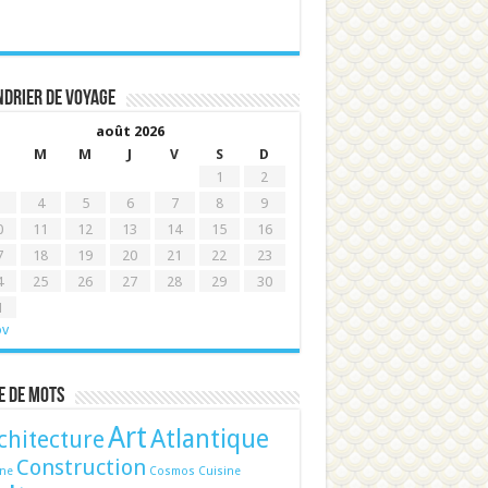
drier de voyage
août 2026
M
M
J
V
S
D
1
2
4
5
6
7
8
9
0
11
12
13
14
15
16
7
18
19
20
21
22
23
4
25
26
27
28
29
30
1
ov
e de mots
Art
Atlantique
chitecture
Construction
ine
Cosmos
Cuisine