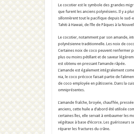
Le cocotier est le symbole des grandes migr
que furent les anciens polynésiens. Il y a pl
sillonnèrent tout le pacifique depuis le sud-e
Tahiti à Hawaii, de l’île de Pâques à la Nouve
Le cocotier, notamment par son amande, inte
polynésienne traditionnelle. Les noix de coc
Certaines noix de coco peuvent renfermer pre
plus ou moins pétillant et de saveur légèremen
est obtenu en pressant l’amande râpée.
L’amande est également intégralement comest
nia, le coco précoce faisait partie de l’alime
de coco employée en pâtisserie. Dans la cuisi
omniprésentes.
L’amande fraîche, broyée, chauffée, pressée 
anciens, cette huile a d’abord été utilisée c
certaines îles, elle servait à embaumer les m
végétaux à base d’écorce. Les guérisseurs 
réparer les fractures du crâne.