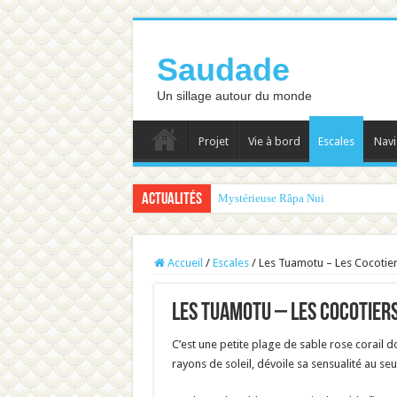
Saudade
Un sillage autour du monde
Projet
Vie à bord
Escales
Navi
Actualités
Mystérieuse Râpa Nui
Accueil
/
Escales
/
Les Tuamotu – Les Cocotie
Les Tuamotu – Les Cocotier
C’est une petite plage de sable rose corail 
rayons de soleil, dévoile sa sensualité au se