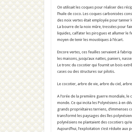
On utilisait les coques pour réaliser des réci
l’huile de coco. Les coques carbonisées con
des noix vertes était employée pour tanner 
La bourre de la noix mûre, tressées pour fair
liquides, calfater les pirogues et allumer le 
moyen de tenir les moustiques à l’écart.
Encore vertes, ces feuilles servaient à fabriq
les maisons, jusqu’aux nattes, paniers, nasses
Le tronc du cocotier qui fournit un bois extr
cases ou des structures sur pilotis.
Le cocotier, arbre de vie, arbre du ciel, arbre 
A l’orée de la première guerre mondiale, le 
monde. Ce qui incita les Polynésiens à en dév
grands propriétaires terriens, d’immenses coc
transformé les paysages des îles polynésienn
polynésiens ne plantaient des cocotiers qu’e
Aujourd’hui, l’exploitation s’est réduite aux 