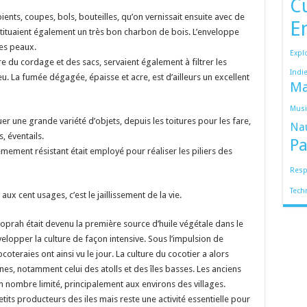
C
pients, coupes, bols, bouteilles, qu’on vernissait ensuite avec de
E
stituaient également un très bon charbon de bois. L’enveloppe
les peaux.
Expl
e du cordage et des sacs, servaient également à filtrer les
Indi
feu. La fumée dégagée, épaisse et acre, est d’ailleurs un excellent
Ma
Mus
uer une grande variété d’objets, depuis les toitures pour les fare,
Na
, éventails.
Pa
êmement résistant était employé pour réaliser les piliers des
Resp
Tech
aux cent usages, c’est le jaillissement de la vie.
coprah était devenu la première source d’huile végétale dans le
elopper la culture de façon intensive. Sous l’impulsion de
oteraies ont ainsi vu le jour. La culture du cocotier a alors
es, notamment celui des atolls et des îles basses. Les anciens
n nombre limité, principalement aux environs des villages.
petits producteurs des iles mais reste une activité essentielle pour