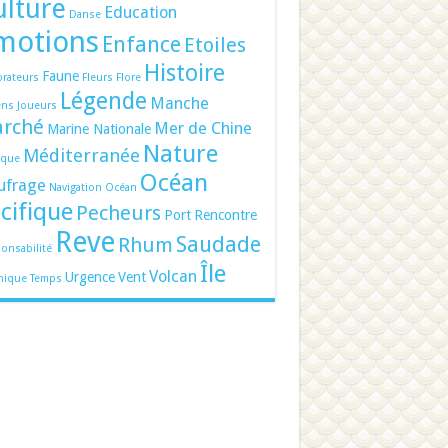
ulture
Education
Danse
motions
Enfance
Etoiles
Histoire
Faune
orateurs
Fleurs
Flore
Légende
Manche
ens
Joueurs
rché
Mer de Chine
Marine Nationale
Nature
Méditerranée
ique
Océan
ufrage
Navigation
Océan
cifique
Pecheurs
Port
Rencontre
Reve
Saudade
Rhum
onsabilité
Île
Volcan
Urgence
Vent
nique
Temps