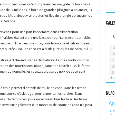
ations océaniques qu’accomplirent ces navigateurs hors pairs
us de deux mille ans, à bord de grandes pirogues à balancier, ils
st de l’Asie, découvrant toutes les îles du triangle polynésien de
lle Zélande.
Calen
rvenait pour une part importante dans l’alimentation
L
o fraîches étaient alors une base de nourriture incontournable.
sque un litre d’eau de coco, liquide limpide et rafraîchissant,
3
t sucrée. L’eau de coco est à distinguer du lait de coco, qui lui
1
1
ible à différents stades de maturité. La chair molle du coco
ntation des nourrissons. Râpée, l’amande fournit aussi la farine
2
ne traditionnelle, les recettes à base de noix de coco sont
3
« N
à froid permet d’obtenir de l’huile de coco. Dans les temps
Nuag
omme source d’éclairage, pour alimenter les torches. Dans
orts. On l’employait pour imperméabiliser les tapa, les tissus
Ar
se servaient également d’un morceau de coque de coco nia pour
Bale