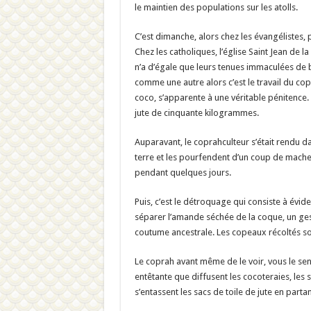
le maintien des populations sur les atolls.
C’est dimanche, alors chez les évangélistes, p
Chez les catholiques, l’église Saint Jean de 
n’a d’égale que leurs tenues immaculées de b
comme une autre alors c’est le travail du cop
coco, s’apparente à une véritable pénitence. 
jute de cinquante kilogrammes.
Auparavant, le coprahculteur s’était rendu 
terre et les pourfendent d’un coup de machett
pendant quelques jours.
Puis, c’est le détroquage qui consiste à évide
séparer l’amande séchée de la coque, un gest
coutume ancestrale. Les copeaux récoltés so
Le coprah avant même de le voir, vous le sen
entêtante que diffusent les cocoteraies, les
s’entassent les sacs de toile de jute en parta