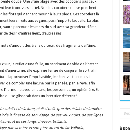
n pente douce. Une vraie plage avec des cocotiers pas ceux
t leur tronc vers le ciel. Non les cocotiers qui se penchent
s flots qui viennent mourir à leurs pieds. Ces cocotiers là
ement leurs fruits aux vagues, pas n’importe laquelle. La plus
ur, saura parcourir les mers du sud avec sa grandeur d’âme,
e désir d’autres lieux, d’autres iles.
 mots d’amour, des élans du cœur, des fragments de l’âme,
œur, le reflet d’une faille, un sentiment de vide de l’instant
 d’amertume. Elle exprime l’envie de conjurer le sort, afin
r, d’apprivoiser l’imprévisible, le néant vaste et noir. La
yer de combler une lacune par la pensée, par le rêve, afin
tre l’harmonie avec la nature, les personnes, un éphémère. Et
 qui se glisserait dans un interstice d’éternité.
du soleil et de la lune, était si belle que des éclairs de lumière
 de la finesse de son visage, de ses yeux noirs, de ses lignes
t surtout de ses longs cheveux brillants.
iage par sa mère et son père au roi du lac Vaihiria,
À pro