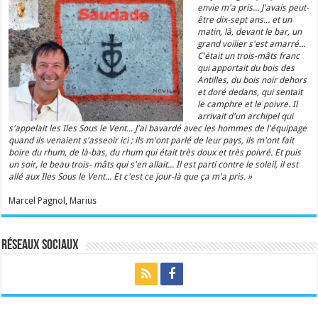
envie m'a pris... J'avais peut-
être dix-sept ans... et un
matin, là, devant le bar, un
grand voilier s'est amarré...
C'était un trois-mâts franc
qui apportait du bois des
Antilles, du bois noir dehors
et doré dedans, qui sentait
le camphre et le poivre. Il
arrivait d'un archipel qui
s'appelait les Iles Sous le Vent... J'ai bavardé avec les hommes de l'équipage
quand ils venaient s'asseoir ici ; ils m'ont parlé de leur pays, ils m'ont fait
boire du rhum, de là-bas, du rhum qui était très doux et très poivré. Et puis
un soir, le beau trois- mâts qui s'en allait... Il est parti contre le soleil, il est
allé aux Iles Sous le Vent... Et c'est ce jour-là que ça m'a pris. »
Marcel Pagnol, Marius
Réseaux sociaux