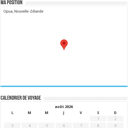
Ma position
Opua, Nouvelle-Zélande
Calendrier de voyage
août 2026
L
M
M
J
V
S
D
1
2
3
4
5
6
7
8
9