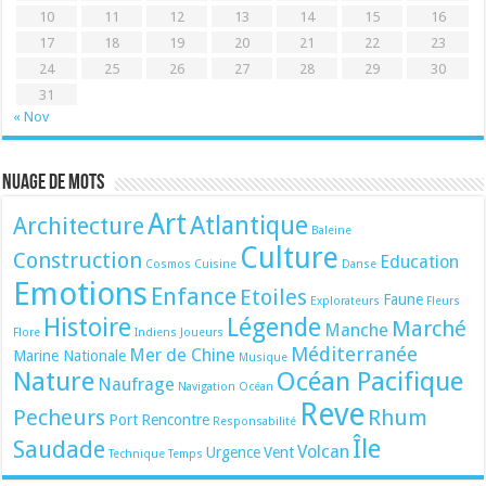
10
11
12
13
14
15
16
17
18
19
20
21
22
23
24
25
26
27
28
29
30
31
« Nov
Nuage de mots
Art
Atlantique
Architecture
Baleine
Culture
Construction
Education
Cosmos
Cuisine
Danse
Emotions
Enfance
Etoiles
Faune
Explorateurs
Fleurs
Histoire
Légende
Marché
Manche
Flore
Indiens
Joueurs
Méditerranée
Mer de Chine
Marine Nationale
Musique
Nature
Océan Pacifique
Naufrage
Navigation
Océan
Reve
Pecheurs
Rhum
Port
Rencontre
Responsabilité
Île
Saudade
Volcan
Urgence
Vent
Technique
Temps