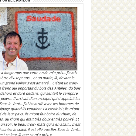
 y a longtemps que cette envie m'a pris... J'avais
-être dix-sept ans... et un matin, là, devant le
 un grand voilier s'est amarré... C'était un trois-
 franc qui apportait du bois des Antilles, du bois
 dehors et doré dedans, qui sentait le camphre
 poivre. Il arrivait d'un archipel qui s'appelait les
 Sous le Vent... J'ai bavardé avec les hommes de
uipage quand ils venaient s'asseoir ici ; ils m'ont
é de leur pays, ils m'ont fait boire du rhum, de
as, du rhum qui était très doux et très poivré. Et
un soir, le beau trois- mâts qui s'en allait... Il est
 contre le soleil, il est allé aux Iles Sous le Vent...
'est ce jour-là que ça m'a pris. »