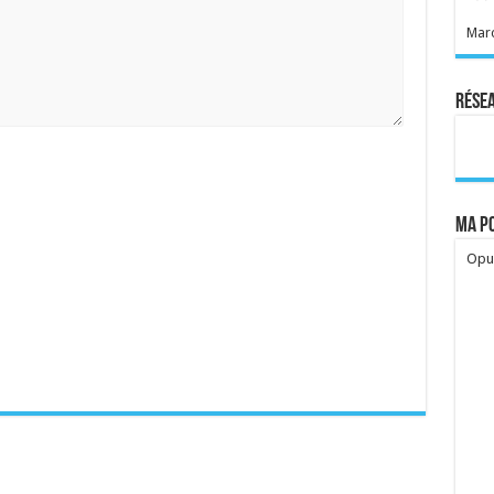
Marc
Rése
Ma po
Opua