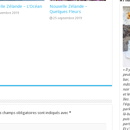
lle Zélande – L’Océan
Nouvelle Zélande –
Quelques Fleurs
ovembre 2019
25 septembre 2019
« Il
peut
bar,
mâts
noir
et le
Iles
l'éq
parl
s champs obligatoires sont indiqués avec
*
là-b
puis 
parti
Et c