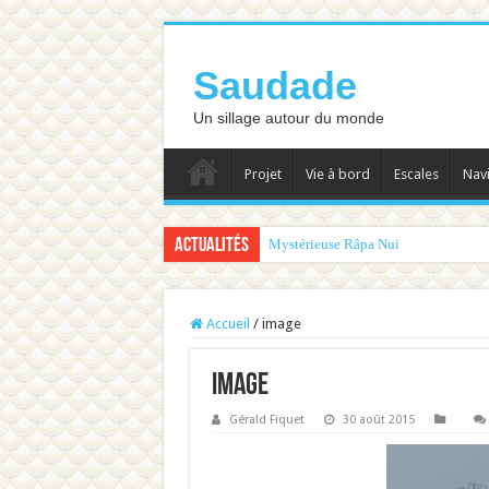
Saudade
Un sillage autour du monde
Projet
Vie à bord
Escales
Nav
Actualités
Mystérieuse Râpa Nui
Accueil
/
image
image
Gérald Fiquet
30 août 2015