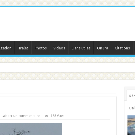
igation
Trajet
Photos
Videos
Liens utiles
On Ira
Citations
Réc
Bal
Laisser un commentaire
188 Vues