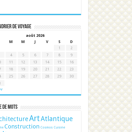
drier de voyage
août 2026
M
M
J
V
S
D
1
2
4
5
6
7
8
9
0
11
12
13
14
15
16
7
18
19
20
21
22
23
4
25
26
27
28
29
30
1
ov
e de mots
Art
Atlantique
chitecture
Construction
ine
Cosmos
Cuisine