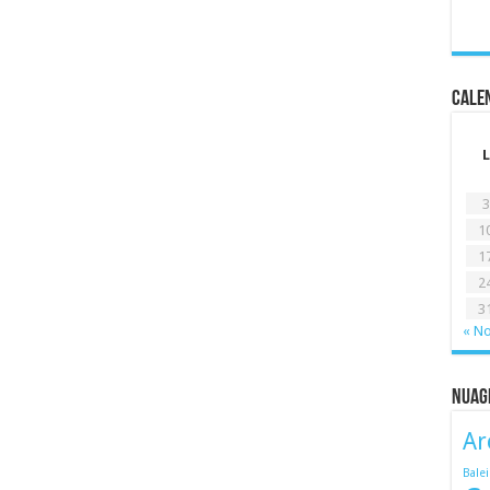
Calen
L
3
1
1
2
3
« N
Nuag
Ar
Bale